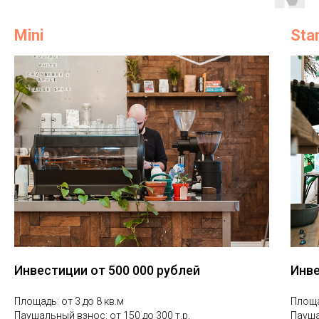
Mini
Sta
Инвестиции от 500 000 рублей
Инве
Площадь: от 3 до 8 кв.м
Площа
Паушальный взнос: от 150 до 300 т.р.
Пауша